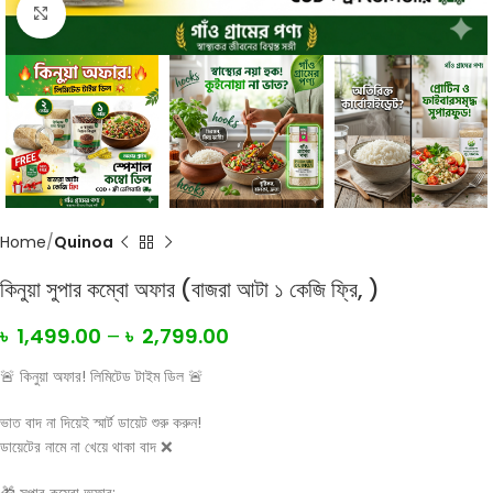
Click to enlarge
Home
Quinoa
কিনুয়া সুপার কম্বো অফার (বাজরা আটা ১ কেজি ফ্রি, )
৳
1,499.00
–
৳
2,799.00
🚨 কিনুয়া অফার! লিমিটেড টাইম ডিল 🚨
ভাত বাদ না দিয়েই স্মার্ট ডায়েট শুরু করুন!
ডায়েটের নামে না খেয়ে থাকা বাদ ❌