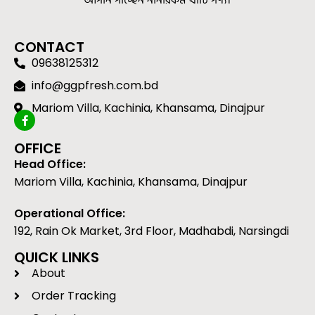
আপনি পাচ্ছেন নানারকম খাঁটি পণ্য।
CONTACT
09638125312
info@ggpfresh.com.bd
Mariom Villa, Kachinia, Khansama, Dinajpur
OFFICE
Head Office:
Mariom Villa, Kachinia, Khansama, Dinajpur
Operational Office:
192, Rain Ok Market, 3rd Floor, Madhabdi, Narsingdi
QUICK LINKS
About
Order Tracking