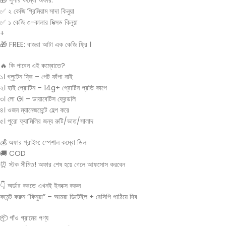
🎁 সুপার কম্বো অফার:
✅ ২ কেজি প্রিমিয়াম সাদা কিনুয়া
✅ ১ কেজি ৩-কালার মিক্সড কিনুয়া
+
🎁 FREE: বাজরা আটা এক কেজি ফ্রি ।
🔥 কি পাবেন এই কম্বোতে?
১। গ্লুটেন ফ্রি – পেট ফাঁপা নাই
২। হাই প্রোটিন – 14g+ প্রোটিন প্রতি কাপে
৩। লো GI – ডায়াবেটিস ফ্রেন্ডলি
৪। ওজন ম্যানেজমেন্টে হেল্প করে
৫। পুরো ফ্যামিলির জন্য রুটি/ভাত/সালাদ
💰 অফার প্রাইস: স্পেশাল কম্বো ডিল
🚚 COD
⏰ স্টক সীমিত! অফার শেষ হয়ে গেলে আফসোস করবেন
👇 অর্ডার করতে এখনই ইনবক্স করুন
কমেন্ট করুন “কিনুয়া” – আমরা ডিটেইল + রেসিপি পাঠিয়ে দিব
📦 গাঁও গ্রামের পণ্য