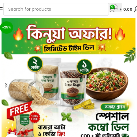
0
৳
0.00
-25%