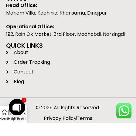
Head Office:
Mariom Villa, Kachinia, Khansama, Dinajpur
Operational Office:
192, Rain Ok Market, 3rd Floor, Madhabdi, Narsingdi
QUICK LINKS
About
Order Tracking
Contact
Blog
1
© 2025 All Rights Reserved.
Privacy Policy
Terms
Open
Home
Shop
Offers
Profile
chaty
Developed by
Suitable IT
.