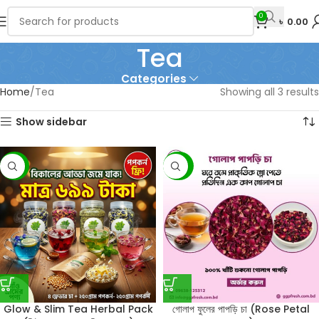
0
৳
0.00
Tea
Categories
Home
Tea
Showing all 3 results
Show sidebar
-33%
-20%
Glow & Slim Tea Herbal Pack
গোলাপ ফুলের পাপড়ি চা (Rose Petal