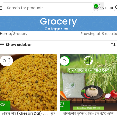
0
৳
0.00
Grocery
Categories
Home
Grocery
Showing all 8 results
Show sidebar
SOLD
-16%
OUT
খেসারি ডাল (Khesari Dal) ৫০০ গ্রাম
বাদশাভোগ সুগন্ধি পোলাও চাল প্রতি কেজি