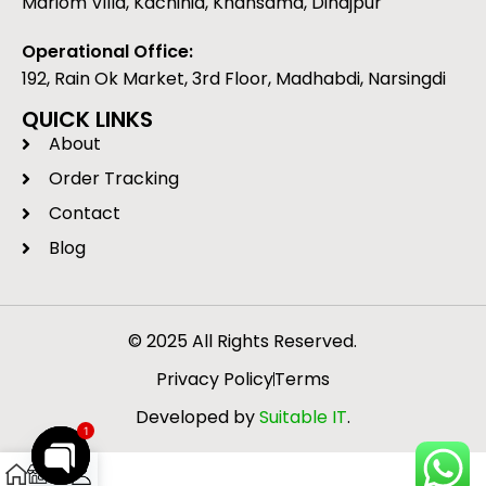
Mariom Villa, Kachinia, Khansama, Dinajpur
হেলদি বিকল্প। এই সব রেসিপিতেই আপনি
প্র
পাবেন– ✅ পেট ভরা পুষ্টি ✅ প্রাকৃতিক স্বাদ ✅
স্ন
Operational Office:
সুস্বাস্থ্য নিশ্চিতকরণ
ভিট
192, Rain Ok Market, 3rd Floor, Madhabdi, Narsingdi
পূর
অন্
QUICK LINKS
রোগ
About
সহা
দীর
Order Tracking
৭. 
Contact
হজম
এবং
Blog
নিয়
ব্য
ফাই
একট
© 2025 All Rights Reserved.
করে
Privacy Policy
Terms
Developed by
Suitable IT
.
1