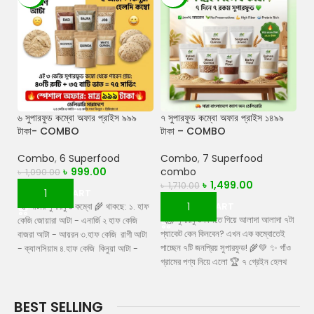
৬ সুপারফুড কম্বো অফার প্রাইস ৯৯৯
৭ সুপারফুড কম্বো অফার প্রাইস ১৪৯৯
৫ 
টাকা- COMBO
টাকা – COMBO
সা
Combo
,
6 Superfood
Combo
,
7 Superfood
C
৳
999.00
combo
৳
1,090.00
৳
1
৳
1,499.00
৳
1,710.00
ADD TO CART
ADD TO CART
৫ আটার সুপারফুড কম্বো 🌾 থাকছে: ১. হাফ
৫ আ
😱 সুপারফুড কিনতে গিয়ে আলাদা আলাদা ৭টা
কেজি জোয়ারা আটা - এনার্জি ২ হাফ কেজি
কেজ
প্যাকেট কেন কিনবেন? এখন এক কম্বোতেই
বাজরা আটা - আয়রন ৩.হাফ কেজি রাগী আটা
বাজ
পাচ্ছেন ৭টি জনপ্রিয় সুপারফুড! 🌾💚 ✨ গাঁও
- ক্যালসিয়াম ৪.হাফ কেজি কিনুয়া আটা -
- ক
গ্রামের পণ্য নিয়ে এলো 🏆 ৭ গ্রেইন হেলথ
প্রোটিন ৫. হাফ কেজি যবের আটা - ফাইবার
প্র
কম্বো 👨‍👩‍👧‍👦 পুরো পরিবারের স্বাস্থ্যকর
৬। হাফ কেজি সাদা কিনুয়া এক কম্বো = ৪০
প্র
খাদ্যাভ্যাসের জন্য একটি স্মার্ট কম্বো! 📦
রুটি + ৩৫ বাটি ভাত মোট ৭৫ সার্ভিং 🔥 মাত্র
BEST SELLING
প্রতিটি ৫০০ গ্রাম করে থাকছে— 🥣 রোল্ড
৯৯৯ টাকা 🔥 ফ্রি ডেলিভারি + প্রিমিয়াম চা