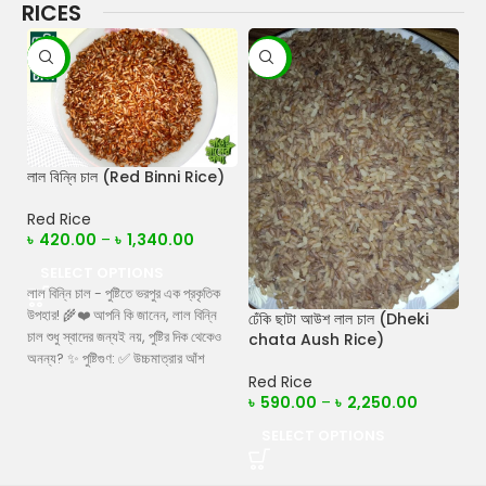
RICES
-11%
-6%
লাল বিন্নি চাল (Red Binni Rice)
Red Rice
৳
420.00
–
৳
1,340.00
ঢে
Ri
SELECT OPTIONS
লাল বিন্নি চাল - পুষ্টিতে ভরপুর এক প্রকৃতিক
Re
উপহার! 🌾❤️ আপনি কি জানেন, লাল বিন্নি
ঢেঁকি ছাটা আউশ লাল চাল (Dheki
৳
চাল শুধু স্বাদের জন্যই নয়, পুষ্টির দিক থেকেও
chata Aush Rice)
অনন্য? ✨ পুষ্টিগুণ: ✅ উচ্চমাত্রার আঁশ
(Fiber) – হজমে সহায়তা করে ও ওজন
Red Rice
ফুল
৳
590.00
–
৳
2,250.00
নিয়ন্ত্রণে সাহায্য করে। ✅ আয়রন (Iron) –
বিশ
রক্তস্বল্পতা দূর করে ও শক্তি যোগায়। ✅
ফাই
SELECT OPTIONS
অ্যান্টিঅক্সিডেন্ট – শরীরের কোষগুলোকে সুস্থ
স্ত
রাখে। ✅ লো গ্লাইসেমিক ইনডেক্স –
প্র