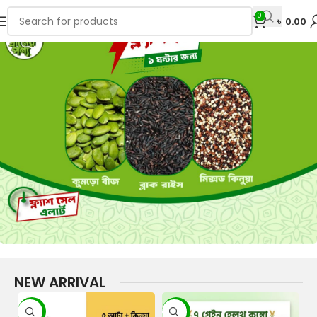
0
৳
0.00
NEW ARRIVAL
-8%
-12%
-