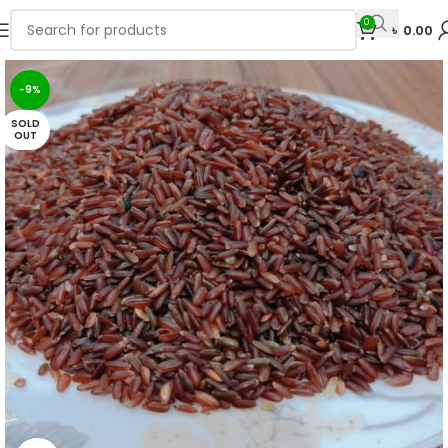
0
৳
0.00
-9%
SOLD
OUT