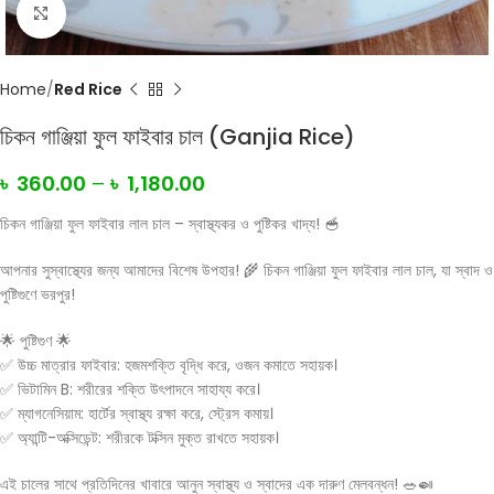
Click to enlarge
Home
Red Rice
চিকন গাঞ্জিয়া ফুল ফাইবার চাল (Ganjia Rice)
৳
360.00
–
৳
1,180.00
চিকন গাঞ্জিয়া ফুল ফাইবার লাল চাল – স্বাস্থ্যকর ও পুষ্টিকর খাদ্য! 🥣
আপনার সুস্বাস্থ্যের জন্য আমাদের বিশেষ উপহার! 🌾 চিকন গাঞ্জিয়া ফুল ফাইবার লাল চাল, যা স্বাদ ও
পুষ্টিগুণে ভরপুর!
🌟 পুষ্টিগুণ 🌟
✅ উচ্চ মাত্রার ফাইবার: হজমশক্তি বৃদ্ধি করে, ওজন কমাতে সহায়ক।
✅ ভিটামিন B: শরীরের শক্তি উৎপাদনে সাহায্য করে।
✅ ম্যাগনেসিয়াম: হার্টের স্বাস্থ্য রক্ষা করে, স্ট্রেস কমায়।
✅ অ্যান্টি-অক্সিডেন্ট: শরীরকে টক্সিন মুক্ত রাখতে সহায়ক।
এই চালের সাথে প্রতিদিনের খাবারে আনুন স্বাস্থ্য ও স্বাদের এক দারুণ মেলবন্ধন! 🥗🍛