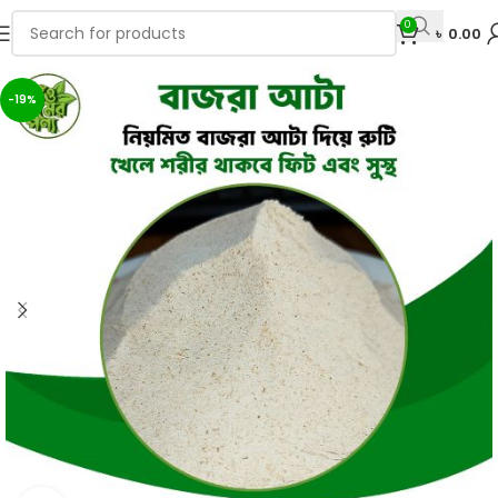
0
৳
0.00
-19%