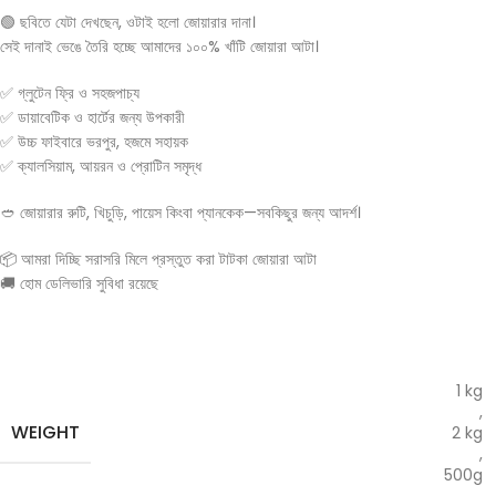
🟢 ছবিতে যেটা দেখছেন, ওটাই হলো জোয়ারার দানা।
সেই দানাই ভেঙে তৈরি হচ্ছে আমাদের ১০০% খাঁটি জোয়ারা আটা।
✅ গ্লুটেন ফ্রি ও সহজপাচ্য
✅ ডায়াবেটিক ও হার্টের জন্য উপকারী
✅ উচ্চ ফাইবারে ভরপুর, হজমে সহায়ক
✅ ক্যালসিয়াম, আয়রন ও প্রোটিন সমৃদ্ধ
🥙 জোয়ারার রুটি, খিচুড়ি, পায়েস কিংবা প্যানকেক—সবকিছুর জন্য আদর্শ।
📦 আমরা দিচ্ছি সরাসরি মিলে প্রস্তুত করা টাটকা জোয়ারা আটা
🚚 হোম ডেলিভারি সুবিধা রয়েছে
1 kg
,
WEIGHT
2 kg
,
500g