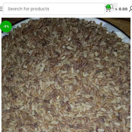
0
৳
0.00
-6%