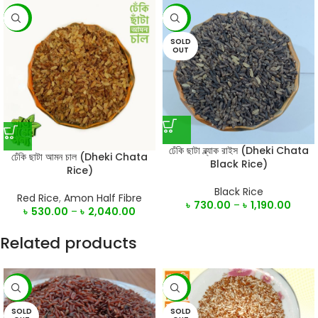
-7%
-5%
SOLD
OUT
ঢেঁকি ছাটা ব্ল্যাক রাইস (Dheki Chata
ঢেঁকি ছাটা আমন চাল (Dheki Chata
Black Rice)
Rice)
Black Rice
Red Rice
,
Amon Half Fibre
৳
730.00
–
৳
1,190.00
৳
530.00
–
৳
2,040.00
Related products
-9%
-9%
SOLD
SOLD