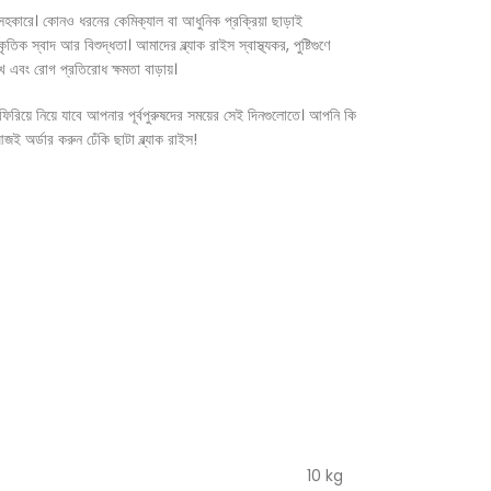
ন সহকারে। কোনও ধরনের কেমিক্যাল বা আধুনিক প্রক্রিয়া ছাড়াই
ক স্বাদ আর বিশুদ্ধতা। আমাদের ব্ল্যাক রাইস স্বাস্থ্যকর, পুষ্টিগুণে
রাখে এবং রোগ প্রতিরোধ ক্ষমতা বাড়ায়।
িরিয়ে নিয়ে যাবে আপনার পূর্বপুরুষদের সময়ের সেই দিনগুলোতে। আপনি কি
অর্ডার করুন ঢেঁকি ছাটা ব্ল্যাক রাইস!
10 kg