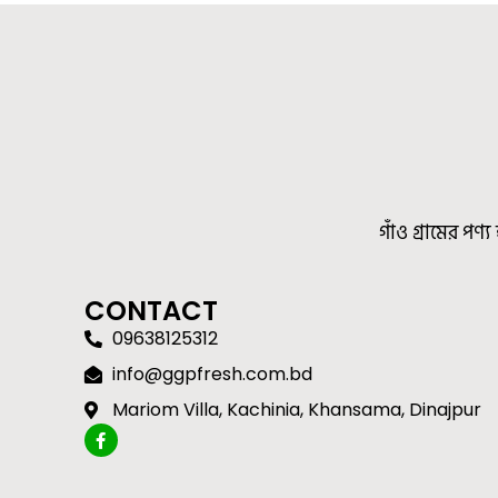
গাঁও গ্রামের প
CONTACT
09638125312
info@ggpfresh.com.bd
Mariom Villa, Kachinia, Khansama, Dinajpur