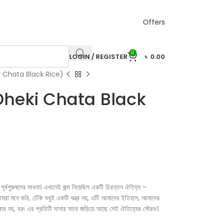
Offers
0
LOGIN / REGISTER
৳
0.00
Dheki Chata Black Rice)
াইস (Dheki Chata Black
 পূর্বপুরুষদের সাধনা। এখানেই জন্ম নিয়েছিল একটি চিরন্তন ঐতিহ্য –
। আমরা মনে করি, ঢেঁকি শুধুই একটি যন্ত্র নয়, এটি আমাদের ইতিহাস, আমাদের
 খাবার নয়, বরং এর প্রতিটি দানার সাথে জড়িয়ে আছে সেই ঐতিহ্যের সৌরভ।