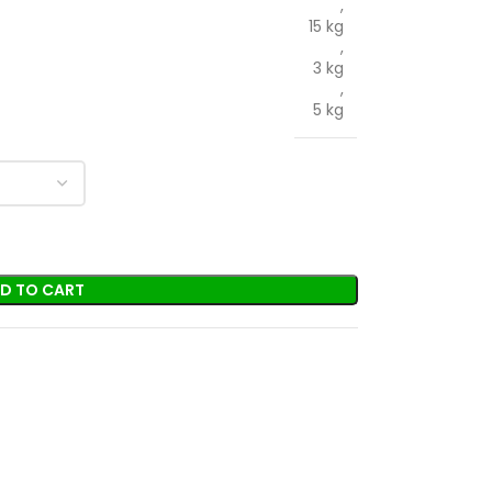
,
15 kg
,
3 kg
,
5 kg
D TO CART