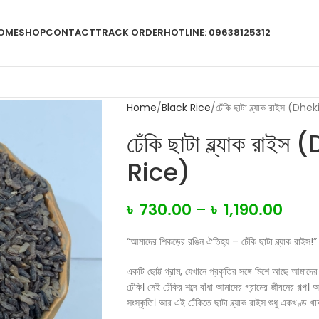
OME
SHOP
CONTACT
TRACK ORDER
HOTLINE: 09638125312
Home
Black Rice
ঢেঁকি ছাটা ব্ল্যাক রাইস (
ঢেঁকি ছাটা ব্ল্যাক র
Rice)
৳
730.00
–
৳
1,190.00
“আমাদের শিকড়ের রঙিন ঐতিহ্য – ঢেঁকি ছাটা ব্ল্যাক রাইস!”
একটি ছোট্ট গ্রাম, যেখানে প্রকৃতির সঙ্গে মিশে আছে আমাদের
ঢেঁকি। সেই ঢেঁকির শব্দে বাঁধা আমাদের গ্রামের জীবনের গল্প
সংস্কৃতি। আর এই ঢেঁকিতে ছাটা ব্ল্যাক রাইস শুধু একখণ্ড