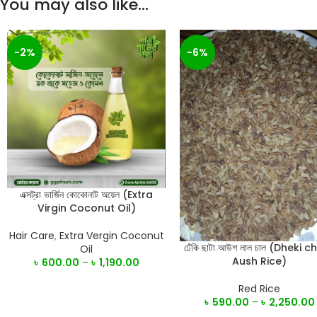
You may also like…
-2%
-6%
এক্সট্রা ভার্জিন কোকোনাট অয়েল (Extra
SELECT OPTIONS
Virgin Coconut Oil)
Hair Care
,
Extra Vergin Coconut
ঢেঁকি ছাটা আউশ লাল চাল (Dheki 
SELECT OPTIONS
Oil
Aush Rice)
৳
600.00
–
৳
1,190.00
Red Rice
৳
590.00
–
৳
2,250.00