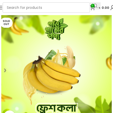
0
৳
0.00
SOLD
OUT