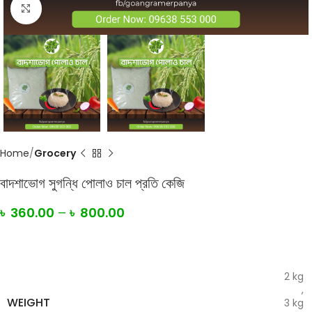
Click to enlarge
Home
Grocery
বাদশাভোগ সুগন্ধি পোলাও চাল প্রতি কেজি
৳
360.00
–
৳
800.00
2 kg
,
WEIGHT
3 kg