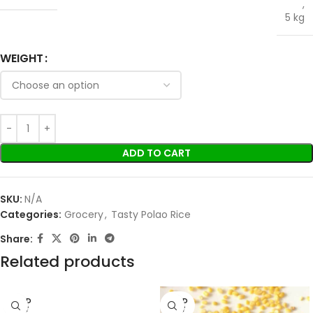
,
5 kg
WEIGHT
ADD TO CART
SKU:
N/A
Categories:
Grocery
,
Tasty Polao Rice
Share:
Related products
SOLD
SOLD
OUT
OUT