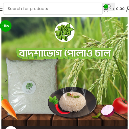
0
৳
0.00
-16%