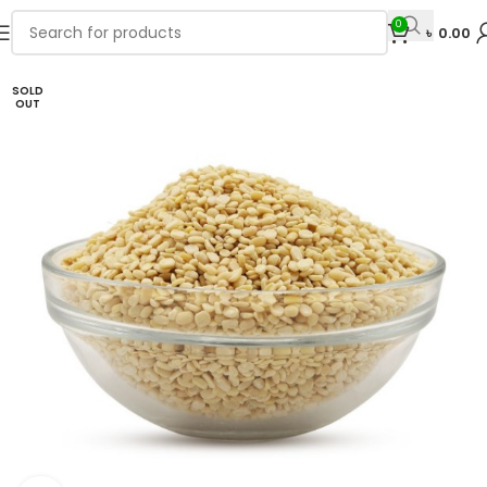
0
৳
0.00
SOLD
OUT