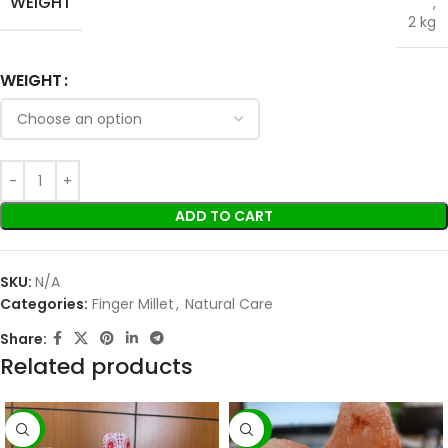
WEIGHT
,
2 kg
WEIGHT
ADD TO CART
SKU:
N/A
Categories:
Finger Millet
,
Natural Care
Share:
Related products
-7%
-22%