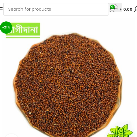
0
৳
0.00
-21%