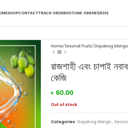
OME
SHOP
CONTACT
TRACK ORDER
HOTLINE: 09638125312
Home
Sesonal Fruits
Gopalvog Mango
রাজশাহী এবং চাপাই নবা
কেজি
৳
60.00
Out of stock
Categories:
Gopalvog Mango
,
Sesonal