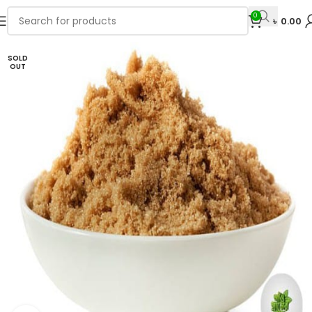
0
৳
0.00
SOLD
OUT