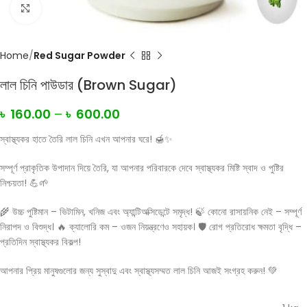
Click to enlarge
Home
Red Sugar Powder
লাল চিনি পাউডার (Brown Sugar)
৳
160.00
–
৳
600.00
স্বাস্থ্যকর হাতে তৈরি লাল চিনি এখন আপনার ঘরে! 🍯✨
সম্পূর্ণ প্রাকৃতিক উপাদান দিয়ে তৈরি, যা আপনার পরিবারকে দেবে স্বাস্থ্যকর মিষ্টি স্বাদ ও পুষ্টির
নিশ্চয়তা! 💪🌱
🌾 উচ্চ পুষ্টিমান – ভিটামিন, খনিজ এবং অ্যান্টিঅক্সিডেন্টে সমৃদ্ধ! 🍃 কোনো রাসায়নিক নেই – সম্পূর্ণ
নিরাপদ ও বিশুদ্ধ। 🔥 ক্যালোরি কম – ওজন নিয়ন্ত্রণেও সহায়ক। 🛡️ রোগ প্রতিরোধ ক্ষমতা বৃদ্ধি –
প্রতিদিন স্বাস্থ্যকর বিকল্প!
আপনার প্রিয় মানুষগুলোর জন্য সুস্বাদু এবং স্বাস্থ্যসম্মত লাল চিনি আজই সংগ্রহ করুন! 💚