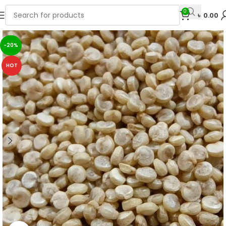
0
৳
0.00
-20%
HOT