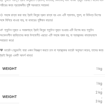
💪 পুষ্টিতে পরিপূর্ণ: ট্রাই কিনুয়াতে প্রোটিন, ফাইবার, ভিটামিন, এবং খনিজ প্রচুর পরিমাণে থাকে। এটি
শরীরের জন্য প্রয়োজনীয় পুষ্টি সরবরাহে সহায়ক।
🍲 সহজে রান্না করা যায়: ট্রাই কিনুয়া দ্রুত রান্না হয় এবং এটি স্যালাড, স্যুপ, বা বিভিন্ন ডিশের
সঙ্গে মিশিয়ে খাওয়া যায়, যা খাবারের পুষ্টিমান বাড়ায়।
🌱 গ্লুটেন-মুক্ত ও সহজপাচ্য: ট্রাই কিনুয়া গ্লুটেন-মুক্ত হওয়ায় এটি বিশেষ করে গ্লুটেন
সংবেদনশীল ব্যক্তিদের জন্য উপযোগী। এছাড়া এটি সহজে হজম হয়, যা স্বাস্থ্যকর খাদ্যাভ্যাসে
সহায়তা করে।
💖 ডায়েট-ফ্রেন্ডলি: যারা ওজন নিয়ন্ত্রণ করতে চান বা স্বাস্থ্যকর ডায়েট অনুসরণ করেন, তাদের জন্য
ট্রাই কিনুয়া একটি আদর্শ খাদ্য।
WEIGHT
1 kg
1 kg
,
2 kg
WEIGHT
,
3 kg